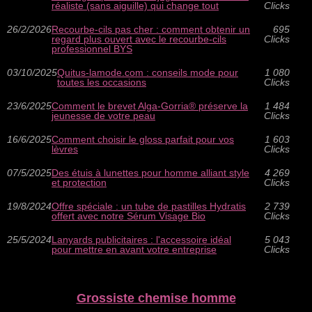
réaliste (sans aiguille) qui change tout
Clicks
26/2/2026
Recourbe‑cils pas cher : comment obtenir un
695
regard plus ouvert avec le recourbe‑cils
Clicks
professionnel BYS
03/10/2025
Quitus-lamode.com : conseils mode pour
1 080
toutes les occasions
Clicks
23/6/2025
Comment le brevet Alga-Gorria® préserve la
1 484
jeunesse de votre peau
Clicks
16/6/2025
Comment choisir le gloss parfait pour vos
1 603
lèvres
Clicks
07/5/2025
Des étuis à lunettes pour homme alliant style
4 269
et protection
Clicks
19/8/2024
Offre spéciale : un tube de pastilles Hydratis
2 739
offert avec notre Sérum Visage Bio
Clicks
25/5/2024
Lanyards publicitaires : l'accessoire idéal
5 043
pour mettre en avant votre entreprise
Clicks
Grossiste chemise homme