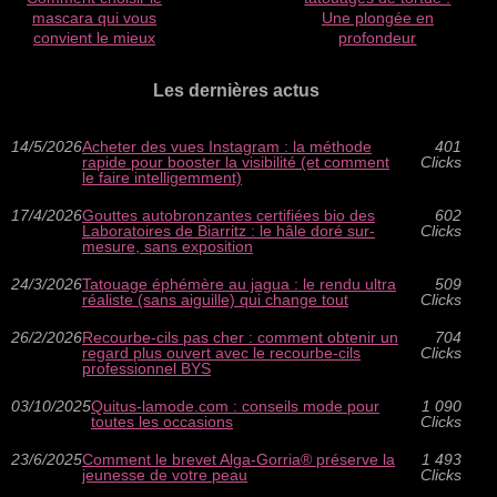
mascara qui vous
Une plongée en
convient le mieux
profondeur
Les dernières actus
14/5/2026
Acheter des vues Instagram : la méthode
401
rapide pour booster la visibilité (et comment
Clicks
le faire intelligemment)
17/4/2026
Gouttes autobronzantes certifiées bio des
602
Laboratoires de Biarritz : le hâle doré sur-
Clicks
mesure, sans exposition
24/3/2026
Tatouage éphémère au jagua : le rendu ultra
509
réaliste (sans aiguille) qui change tout
Clicks
26/2/2026
Recourbe‑cils pas cher : comment obtenir un
704
regard plus ouvert avec le recourbe‑cils
Clicks
professionnel BYS
03/10/2025
Quitus-lamode.com : conseils mode pour
1 090
toutes les occasions
Clicks
23/6/2025
Comment le brevet Alga-Gorria® préserve la
1 493
jeunesse de votre peau
Clicks