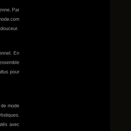
ienne. Par
lamode.com
n douceur.
sonnel. En
ressemble
attus pour
s de mode
listiques.
utés avec