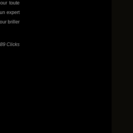
our toute
 un expert
ur briller
089 Clicks