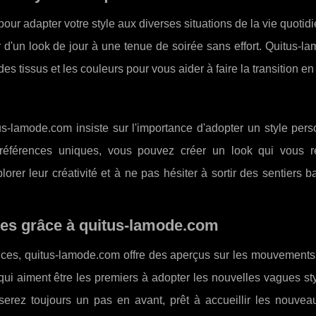
ur adapter votre style aux diverses situations de la vie quotid
 d'un look de jour à une tenue de soirée sans effort. Quitus-
des tissus et les couleurs pour vous aider à faire la transition e
us-lamode.com insiste sur l'importance d'adopter un style per
éférences uniques, vous pouvez créer un look qui vous 
orer leur créativité et à ne pas hésiter à sortir des sentiers b
res grâce à quitus-lamode.com
dances, quitus-lamode.com offre des aperçus sur les mouvement
qui aiment être les premiers à adopter les nouvelles vagues sty
 serez toujours un pas en avant, prêt à accueillir les nouvea