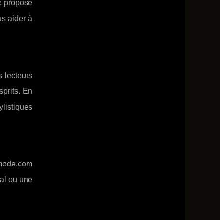
te propose
s aider à
s lecteurs
sprits. En
listiques
lamode.com
nal ou une