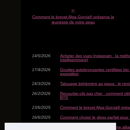
Comment le brevet Alga-Gorria® préserve la
jeunesse de votre peau
14/5/2026
Acheter des vues Instagram : la méthod
intelligemment)
17/4/2026
Gouttes autobronzantes certifiées bio 
exposition
24/3/2026
Tatouage éphémère au jagua : le rendu 
26/2/2026
Recourbe‑cils pas cher : comment obte
BYS
23/6/2025
Comment le brevet Alga-Gorria® prése
16/6/2025
Comment choisir le gloss parfait pour 
07/5/2025
Des étuis à lunettes pour homme allian