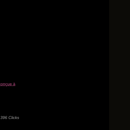
 conçue à
396 Clicks