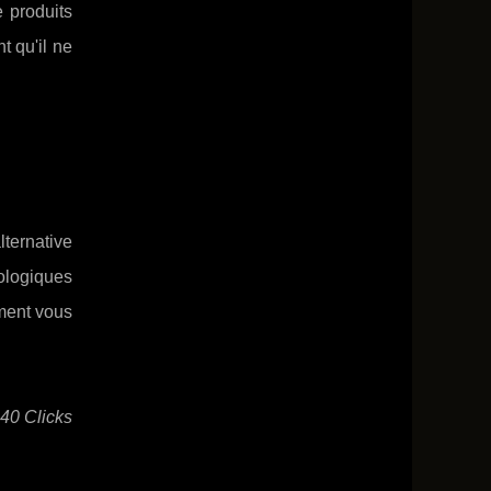
e produits
t qu'il ne
lternative
ologiques
mment vous
140 Clicks